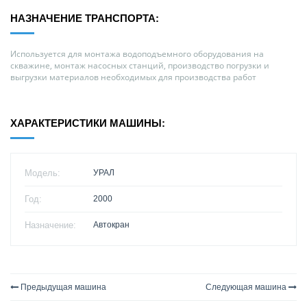
НАЗНАЧЕНИЕ ТРАНСПОРТА:
Используется для монтажа водоподъемного оборудования на
скважине, монтаж насосных станций, производство погрузки и
выгрузки материалов необходимых для производства работ
ХАРАКТЕРИСТИКИ МАШИНЫ:
Модель:
УРАЛ
Год:
2000
Назначение:
Автокран
Предыдущая машина
Следующая машина