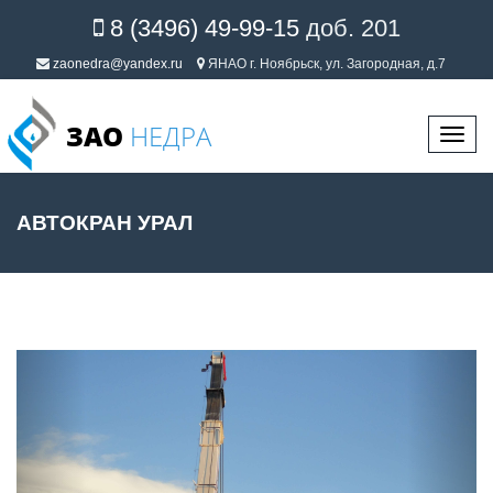
8 (3496) 49-99-15
доб. 201
zaonedra@yandex.ru
ЯНАО г. Ноябрьск, ул. Загородная, д.7
ЗАО
НЕДРА
Перек
навиг
АВТОКРАН УРАЛ