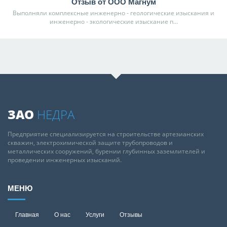
Отзыв от ООО Магнум
Выполняли комплексные инженерно - геологические изыскания и
инженерно - экологические изыскание п...
ЗАО
НЕДРА
Предприятие специализируется на строительстве артезианских
скважин, электрохимической защите трубопроводов и
металлических сооружений, бурении глубинных заземлителей и
проведении инженерных изысканий.
МЕНЮ
Главная
О нас
Услуги
Отзывы