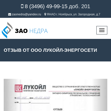
8 (3496) 49-99-15
доб. 201
zaonedra@yandex.ru
ЯНАО г. Ноябрьск, ул. Загородная, д.7
ЗАО
НЕДРА
Перек
навиг
ОТЗЫВ ОТ ООО ЛУКОЙЛ-ЭНЕРГОСЕТИ