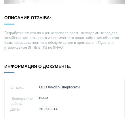
ОПИСАНИЕ ОТЗЫВА:
Разработка отчета по оценке запасов пресных подземных вод для
хозяйственно-питьевого и технического водоснабжения объектов
базы производственного обслуживания в промзоне п. Пурепе и
утверждение ЗППВ в ТКЗ по ЯНАО.
ИНФОРМАЦИЯ О ДОКУМЕНТЕ:
От кого:
ООО Лукойл-Энергосети
Проведенная
Иные
работа:
Дата:
2013-03-14